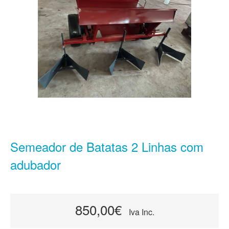
Semeador de Batatas 2 Linhas com
adubador
850,00€
Iva Inc.