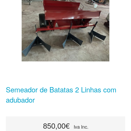
Semeador de Batatas 2 Linhas com
adubador
850,00€
Iva Inc.