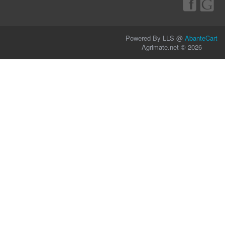
Powered By LLS @
AbanteCart
Agrimate.net © 2026