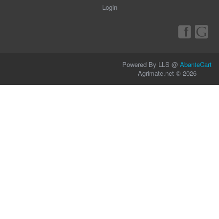
Login
Powered By LLS @
AbanteCart
Agrimate.net © 2026