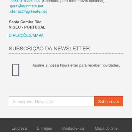
+351 919 229 027
(Chamada para rede móvel nacional),
geral@agrimate.net
cferraz@agrimate.net
Santa Comba Dão
VISEU - PORTUGAL
DIRECÇÕES/MAPA
SUBSCRIÇÃO DA NEWSLETTER
Assine a nossa Newsletter para receber novidades.
Subscrever
Empresa
Entregas
Contacte-nos
Mapa do Site