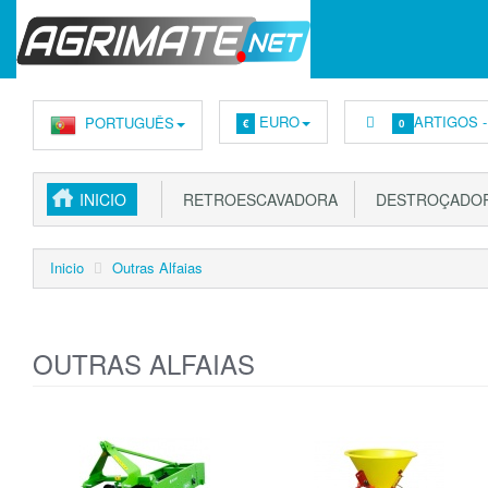
EURO
ARTIGOS 
PORTUGUÊS
€
0
INICIO
RETROESCAVADORA
DESTROÇADOR
Inicio
Outras Alfaias
OUTRAS ALFAIAS