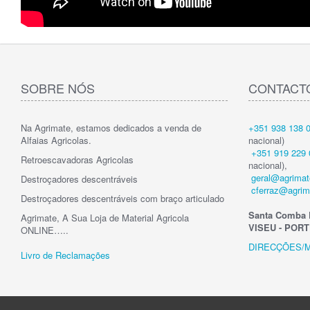
SOBRE NÓS
CONTACT
Na Agrimate, estamos dedicados a venda de
+351 938 138 
Alfaias Agricolas.
nacional)
+351 919 229 
Retroescavadoras Agricolas
nacional),
geral@agrimat
Destroçadores descentráveis
cferraz@agrim
Destroçadores descentráveis com braço articulado
Santa Comba 
Agrimate, A Sua Loja de Material Agricola
VISEU - POR
ONLINE…..
DIRECÇÕES/
Livro de Reclamações