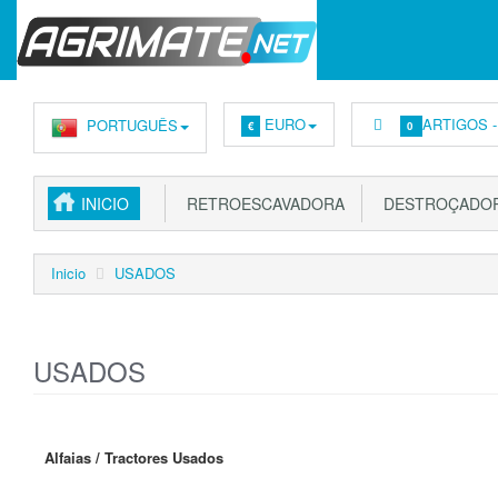
EURO
ARTIGOS 
PORTUGUÊS
€
0
INICIO
RETROESCAVADORA
DESTROÇADOR
Inicio
USADOS
USADOS
Alfaias / Tractores Usados