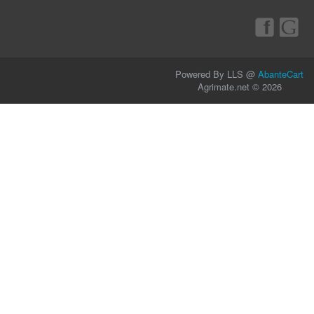
Powered By LLS @
AbanteCart
Agrimate.net © 2026