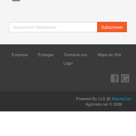
Subscrever
Empresa
Entregas
Contacte-nos
Mapa do Site
Login
Powered By LLS @
AbanteCart
Agrimate.net © 2026