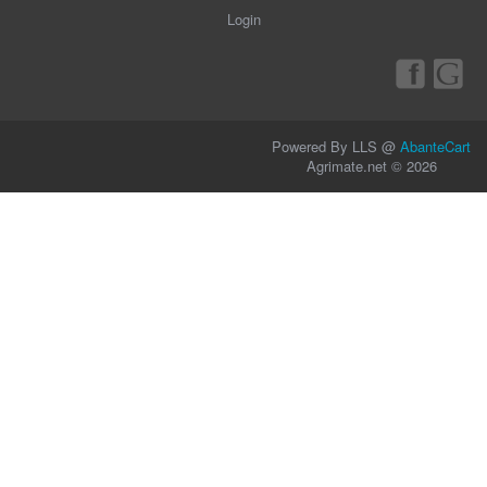
Login
Powered By LLS @
AbanteCart
Agrimate.net © 2026