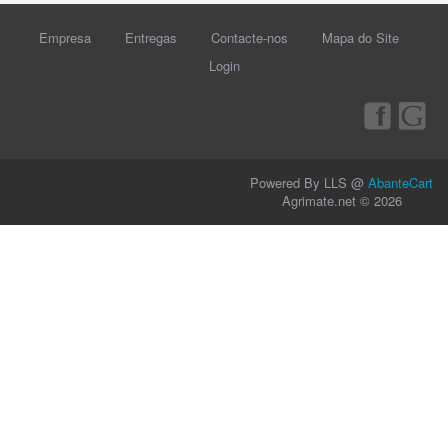
Empresa
Entregas
Contacte-nos
Mapa do Site
Login
Powered By LLS @
AbanteCart
Agrimate.net © 2026