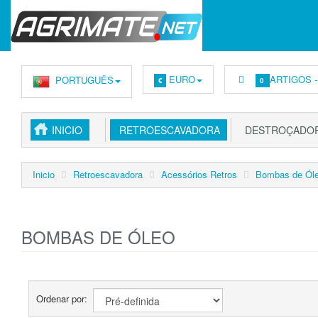
EURO
ARTIGOS 
PORTUGUÊS
€
0
INICIO
RETROESCAVADORA
DESTROÇADOR
Inicio
Retroescavadora
Acessórios Retros
Bombas de Ól
BOMBAS DE ÓLEO
Ordenar por: