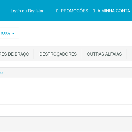
Menu
Login ou Registar
PROMOÇÕES
A MINHA CONTA
Principal
-
0,00€
ES DE BRAÇO
DESTROÇADORES
OUTRAS ALFAIAS
eo