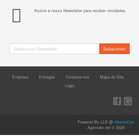
Assine a nossa Newsletter para receber novidades.
Subscrever
Empresa
Entregas
Contacte-nos
Mapa do Site
Login
Powered By LLS @
AbanteCart
Agrimate.net © 2026