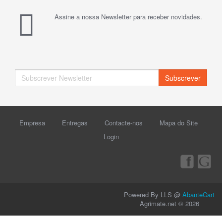
Assine a nossa Newsletter para receber novidades.
Subscrever
Empresa
Entregas
Contacte-nos
Mapa do Site
Login
Powered By LLS @
AbanteCart
Agrimate.net © 2026