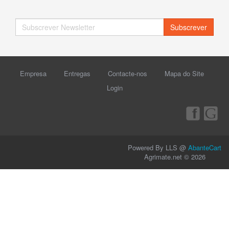
Subscrever
Empresa
Entregas
Contacte-nos
Mapa do Site
Login
Powered By LLS @
AbanteCart
Agrimate.net © 2026