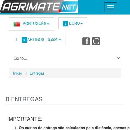
EURO
PORTUGUÊS
€
ARTIGOS -
0,00€
0
Inicio
Entregas
ENTREGAS
IMPORTANTE:
Os custos de entrega são calculados pela distância, apenas p