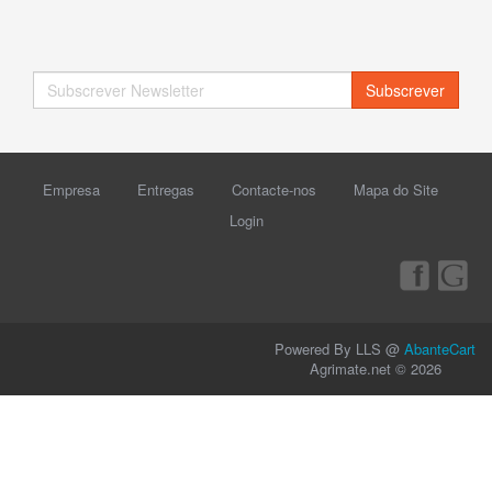
Subscrever
Empresa
Entregas
Contacte-nos
Mapa do Site
Login
Powered By LLS @
AbanteCart
Agrimate.net © 2026