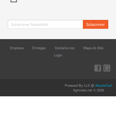
Subscrever
Empresa
Entregas
Contacte-nos
Mapa do Site
Login
Powered By LLS @
AbanteCart
Agrimate.net © 2026