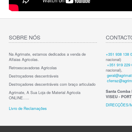
SOBRE NÓS
CONTACT
Na Agrimate, estamos dedicados a venda de
+351 938 138 
Alfaias Agricolas.
nacional)
+351 919 229 
Retroescavadoras Agricolas
nacional),
geral@agrimat
Destroçadores descentráveis
cferraz@agrim
Destroçadores descentráveis com braço articulado
Santa Comba 
Agrimate, A Sua Loja de Material Agricola
VISEU - POR
ONLINE…..
DIRECÇÕES/
Livro de Reclamações