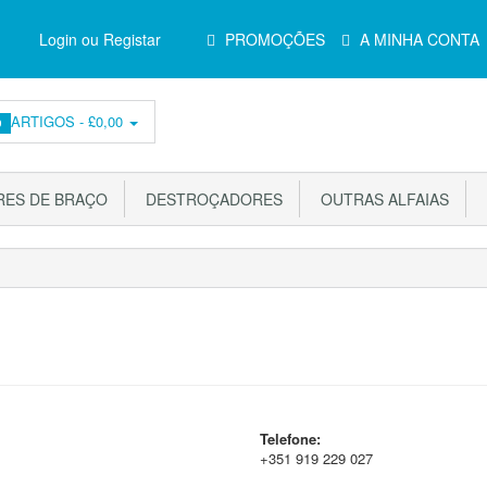
Menu
Login ou Registar
PROMOÇÕES
A MINHA CONTA
Principal
ARTIGOS -
£0,00
0
ES DE BRAÇO
DESTROÇADORES
OUTRAS ALFAIAS
Telefone:
+351 919 229 027